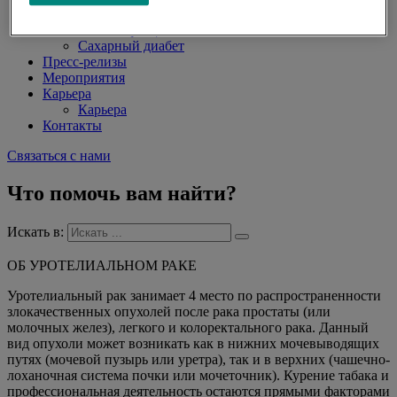
Гепатит С
ВИЧ-инфекция
Сахарный диабет
Пресс-релизы
Мероприятия
Карьера
Карьера
Контакты
Связаться с нами
Что помочь вам найти?
Искать в:
ОБ УРОТЕЛИАЛЬНОМ РАКЕ
Уротелиальный рак занимает 4 место по распространенности
злокачественных опухолей после рака простаты (или
молочных желез), легкого и колоректального рака. Данный
вид опухоли может возникать как в нижних мочевыводящих
путях (мочевой пузырь или уретра), так и в верхних (чашечно-
лоханочная система почки или мочеточник). Курение табака и
профессиональная деятельность остаются прямыми факторами