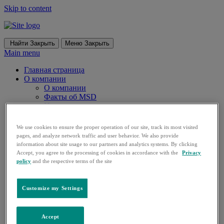
Skip to content
Найти
Закрыть
Меню
Закрыть
Main menu
Главная страница
О компании
О компании
Факты об MSD
История компании
Наша деятельность
Исследования
We use cookies to ensure the proper operation of our site, track its most visited
Covid-19
pages, and analyze network traffic and user behavior. We also provide
Ключевые инициативы
information about site usage to our partners and analytics systems. By clicking
О ключевых инициативах
Accept, you agree to the processing of cookies in accordance with the
Privacy
MSD для матерей
policy
and the respective terms of the site
Благотворительная программа по донации
Раскрытие информации
Направления
Customize my Settings
Онкология
Вакцины
О вакцинах
Accept
История вакцинации