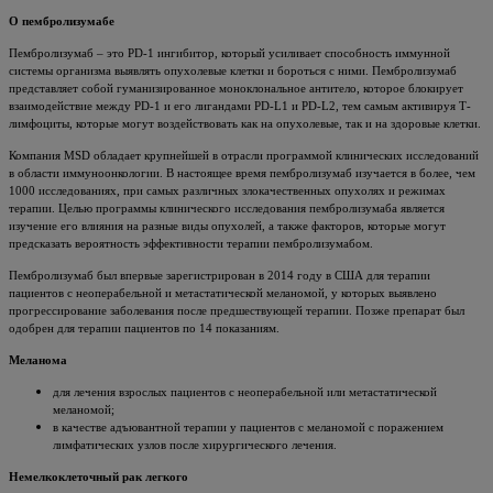
О пембролизумабе
Пембролизумаб – это PD-1 ингибитор, который усиливает способность иммунной
системы организма выявлять опухолевые клетки и бороться с ними. Пембролизумаб
представляет собой гуманизированное моноклональное антитело, которое блокирует
взаимодействие между PD-1 и его лигандами PD-L1 и PD-L2, тем самым активируя Т-
лимфоциты, которые могут воздействовать как на опухолевые, так и на здоровые клетки.
Компания MSD обладает крупнейшей в отрасли программой клинических исследований
в области иммуноонкологии. В настоящее время пембролизумаб изучается в более, чем
1000 исследованиях, при самых различных злокачественных опухолях и режимах
терапии. Целью программы клинического исследования пембролизумаба является
изучение его влияния на разные виды опухолей, а также факторов, которые могут
предсказать вероятность эффективности терапии пембролизумабом.
Пембролизумаб был впервые зарегистрирован в 2014 году в США для терапии
пациентов с неоперабельной и метастатической меланомой, у которых выявлено
прогрессирование заболевания после предшествующей терапии. Позже препарат был
одобрен для терапии пациентов по 14 показаниям.
Меланома
для лечения взрослых пациентов с неоперабельной или метастатической
меланомой;
в качестве адъювантной терапии у пациентов с меланомой с поражением
лимфатических узлов после хирургического лечения.
Немелкоклеточный рак легкого