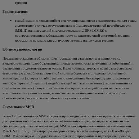
терапии
Рак эндометрия
в комбинации с ленватинибом для лечения пациентов с распространенным раком
эндометрия (в случае отсутствия высокой микросателлитной нестабильности
(MSI-H) или нарушений системы репарации ДНК (dMMR)) с
прогрессированием заболевания после предшествующей системной терапии,
которым не показано хирургическое лечение или лучевая терапия.
Об иммуноонкологии
Последние открытия в области иммуноонкологии открывают для пациентов со
злокачественными новообразованиями новые возможности в лечении их заболеваний и
увеличении продолжительности жизни. Иммуноонкологические препараты усиливают
естественную способность иммунной системы бороться с опухолью. В отличие от
химиотерапии (которая ингибирует клеточное деление быстрорастущих опухолевых
клеток) и таргетной терапии (воздействующей на различные молекулярные мишени на
опухолевых клетках) иммуноонкологические препараты воздействуют на различные
компоненты иммунной системы, в том числе точки иммунного контроля, в норме
отвечающие за регулирование работы иммунной системы.
О компании MSD
Более 125 лет компания MSD создает и производит лекарственные препараты и вакцины
для профилактики и лечения опасных заболеваний в мире, реализуя свою миссию по
спасению и улучшению жизни людей. MSD – это фирменное наименование компании
Merck & Co. Inc., штаб-квартира которой находится в Кенилворте, штат Нью-Джерси,
США. Мы реализуем и поддерживаем стратегии, программы и партнерские проекты,