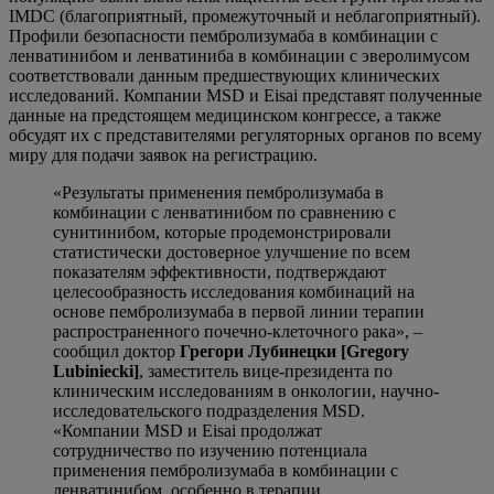
IMDC (благоприятный, промежуточный и неблагоприятный).
Профили безопасности пембролизумаба в комбинации с
ленватинибом и ленватиниба в комбинации с эверолимусом
соответствовали данным предшествующих клинических
исследований. Компании MSD и Eisai представят полученные
данные на предстоящем медицинском конгрессе, а также
обсудят их с представителями регуляторных органов по всему
миру для подачи заявок на регистрацию.
«Результаты применения пембролизумаба в
комбинации с ленватинибом по сравнению с
сунитинибом, которые продемонстрировали
статистически достоверное улучшение по всем
показателям эффективности, подтверждают
целесообразность исследования комбинаций на
основе пембролизумаба в первой линии терапии
распространенного почечно-клеточного рака», –
сообщил доктор
Грегори Лубинецки [Gregory
Lubiniecki]
, заместитель вице-президента по
клиническим исследованиям в онкологии, научно-
исследовательского подразделения MSD.
«Компании MSD и Eisai продолжат
сотрудничество по изучению потенциала
применения пембролизумаба в комбинации с
ленватинибом, особенно в терапии