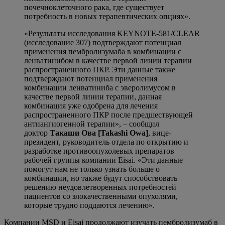
почечноклеточного рака, где существует
потребность в новых терапевтических опциях».
«Результаты исследования KEYNOTE-581/CLEAR
(исследование 307) подтверждают потенциал
применения пембролизумаба в комбинации с
ленватинибом в качестве первой линии терапии
распространенного ПКР. Эти данные также
подтверждают потенциал применения
комбинации ленватиниба с эверолимусом в
качестве первой линии терапии, данная
комбинация уже одобрена для лечения
распространенного ПКР после предшествующей
антиангиогенной терапии», – сообщил
доктор
Такаши Ова [Takashi Owa]
, вице-
президент, руководитель отдела по открытию и
разработке противоопухолевых препаратов
рабочей группы компании Eisai. «Эти данные
помогут нам не только узнать больше о
комбинации, но также будут способствовать
решению неудовлетворенных потребностей
пациентов со злокачественными опухолями,
которые трудно поддаются лечению».
Компании MSD и Eisai продолжают изучать пембролизумаб в