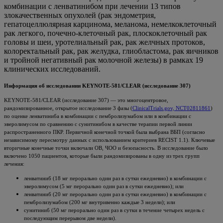
комбинации с ленватинибом при лечении 13 типов
злокачественных опухолей (рак эндометрия,
гепатоцеллюлярная карцинома, меланома, немелкоклеточный
рак легкого, почечно-клеточный рак, плоскоклеточный рак
головы и шеи, уротелиальный рак, рак желчных протоков,
колоректальный рак, рак желудка, глиобластома, рак яичников
и тройной негативный рак молочной железы) в рамках 19
клинических исследований.
Информация об исследовании KEYNOTE-581/CLEAR (исследование 307)
KEYNOTE-581/CLEAR (исследование 307) — это многоцентровое,
рандомизированное, открытое исследование 3 фазы (
ClinicalTrials.gov, NCT02811861
)
по оценке ленватиниба в комбинации с пембролизумабом или в комбинации с
эверолимусом по сравнению с сунитинибом в качестве терапии первой линии
распространенного ПКР. Первичной конечной точкой была выбрана ВБП (согласно
независимому пересмотру данных с использованием критериев RECIST 1.1). Ключевые
вторичные конечные точки включали ОВ, ЧОО и безопасность. В исследование было
включено 1050 пациентов, которые были рандомизированы в одну из трех групп
лечения:
ленватиниб (18 мг перорально один раз в сутки ежедневно) в комбинации с
эверолимусом (5 мг перорально один раз в сутки ежедневно); или
ленватиниб (20 мг перорально один раз в сутки ежедневно) в комбинации с
пембролизумабом (200 мг внутривенно каждые 3 недели); или
сунитиниб (50 мг перорально один раз в сутки в течение четырех недель с
последующим перерывом две недели).