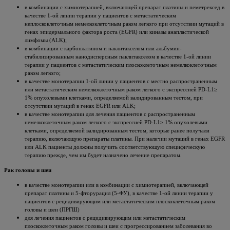
в комбинации с химиотерапией, включающей препарат платины и пеметрексед в
качестве 1-ой линии терапии у пациентов с метастатическим
неплоскоклеточным немелкоклеточным раком легкого при отсутствии мутаций в
генах эпидермального фактора роста (EGFR) или киназы анапластической
лимфомы (ALK);
в комбинации с карбоплатином и паклитакселом или альбумин-
стабилизированным нанодисперсным паклитакселом в качестве 1-ой линии
терапии у пациентов с метастатическим плоскоклеточным немелкоклеточным
раком легкого;
в качестве монотерапии 1-ой линии у пациентов с местно распространенным
или метастатическим немелкоклеточным раком легкого с экспрессией PD-L1≥
1% опухолевыми клетками, определяемой валидированным тестом, при
отсутствии мутаций в генах EGFR или ALK;
в качестве монотерапии для лечения пациентов с распространенным
немелкоклеточным раком легкого с экспрессией PD-L1≥ 1% опухолевыми
клетками, определяемой валидированным тестом, которые ранее получали
терапию, включающую препараты платины. При наличии мутаций в генах EGFR
или ALK пациенты должны получить соответствующую специфическую
терапию прежде, чем им будет назначено лечение препаратом.
Рак головы и шеи
в качестве монотерапии или в комбинации с химиотерапией, включающей
препарат платины и 5-фторурацил (5-ФУ), в качестве 1-ой линии терапии у
пациентов с рецидивирующим или метастатическим плоскоклеточным раком
головы и шеи (ПРГШ)
для лечения пациентов с рецидивирующим или метастатическим
плоскоклеточным раком головы и шеи с прогрессированием заболевания во