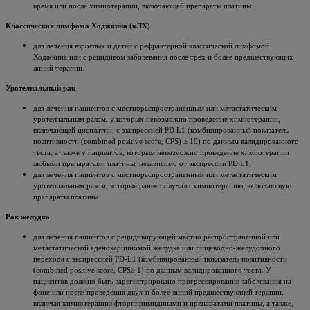
время или после химиотерапии, включающей препараты платины.
Классическая лимфома Ходжкина (кЛХ)
для лечения взрослых и детей с рефрактерной классической лимфомой
Ходжкина или с рецидивом заболевания после трех и более предшествующих
линий терапии.
Уротелиальный рак
для лечения пациентов с местнораспространенным или метастатическим
уротелиальным раком, у которых невозможно проведение химиотерапии,
включающей цисплатин, с экспрессией PD L1 (комбинированный показатель
позитивности (combined positive score, CPS) ≥ 10) по данным валидированного
теста, а также у пациентов, которым невозможно проведение химиотерапии
любыми препаратами платины, независимо от экспрессии PD L1;
для лечения пациентов с местнораспространенным или метастатическим
уротелиальным раком, которые ранее получали химиотерапию, включающую
препараты платины
Рак желудка
для лечения пациентов с рецидивирующей местно распространенной или
метастатической аденокарциномой желудка или пищеводно-желудочного
перехода с экспрессией PD-L1 (комбинированный показатель позитивности
(combined positive score, CPS≥ 1) по данным валидированного теста. У
пациентов должно быть зарегистрировано прогрессирование заболевания на
фоне или после проведения двух и более линий предшествующей терапии,
включая химиотерапию фторпиримидинами и препаратами платины, а также,