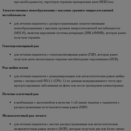
при необходимости, таргетную терапию препаратами анти-НЕR2/nеu.
Злокачественные новообразования с высоким уровнем микросателлитной
нестабильности
для лечения пациентов с распространенными злокачественными
новообразованиями с высоким уровнем микросателлитной нестабильности
(МSI-H), включая нарушения системы репарации ДНК (dMМR), которые ранее
получали терапию
Гепатоцеллюлярный рак
для лечения пациентов с гепатоцеллюлярным раком (ГЦР), которые ранее
получали анти-ангиогенную терапию ингибиторами тирозинкиназ (ИТК).
Рак шейки матки
для лечения пациентов с рецидивирующим или метастатическим раком шейки
матки с экспрессией PD-L1 (CPS≥ 1) по данным валидированного теста при
прогрессировании заболевания на фоне или после проведения химиотерапии.
Почечно-клеточный рак
в комбинации с акситинибом в качестве 1-ой линии терапии у пациентов с
распространенным почечноклеточным раком (ПКР)
Мелкоклеточный рак легкого
для лечения пациентов с местно распространенным или метастатическим
мелкоклеточным раком легкого (МЛР), которые получали две или более линии