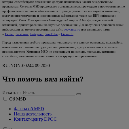
которые способствуют повышению доступа пациентов к нашим лекарственным
препаратам. Сегодня MSD продолжает оставаться первопроходцем в исследованиях по
профилактике и лечению заболеваний, которые угрожают жизни людей и животных,
включая онкологические и инфекционные заболевания, такие как ВИЧ-инфекция и
лихорадка Эбола. Мы стремимся быть ведущей мировой биофармацевтической
компанией, ориентированной на научные достижения. Для получения дополнительной
информации вы можете посетить наш сайт:
www.msd.ru
или связаться с нами
в
Twitter
,
Facebook
,
Instagram
,
YouTube
и
LinkedIn
.
Перед назначением любого препарата, упомянутого в данном материале, пожалуйста,
ознакомьтесь с полной инструкцией по применению, предоставленной компанией-
производителем. Компания MSD не рекомендует применять препараты компании
способами, отличными от описанных в инструкции по применению.
RU-NON-00244 09.2020
Что помочь вам найти?
Искать в:
Об MSD
Факты об MSD
Наша деятельность
Контакт-центр DPOC