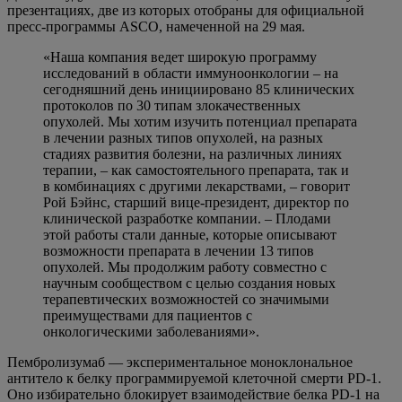
презентациях, две из которых отобраны для официальной
пресс-программы ASCO, намеченной на 29 мая.
«Наша компания ведет широкую программу
исследований в области иммуноонкологии – на
сегодняшний день инициировано 85 клинических
протоколов по 30 типам злокачественных
опухолей. Мы хотим изучить потенциал препарата
в лечении разных типов опухолей, на разных
стадиях развития болезни, на различных линиях
терапии, – как самостоятельного препарата, так и
в комбинациях с другими лекарствами, – говорит
Рой Бэйнс, старший вице-президент, директор по
клинической разработке компании. – Плодами
этой работы стали данные, которые описывают
возможности препарата в лечении 13 типов
опухолей. Мы продолжим работу совместно с
научным сообществом с целью создания новых
терапевтических возможностей со значимыми
преимуществами для пациентов с
онкологическими заболеваниями».
Пембролизумаб — экспериментальное моноклональное
антитело к белку программируемой клеточной смерти PD-1.
Оно избирательно блокирует взаимодействие белка PD-1 на