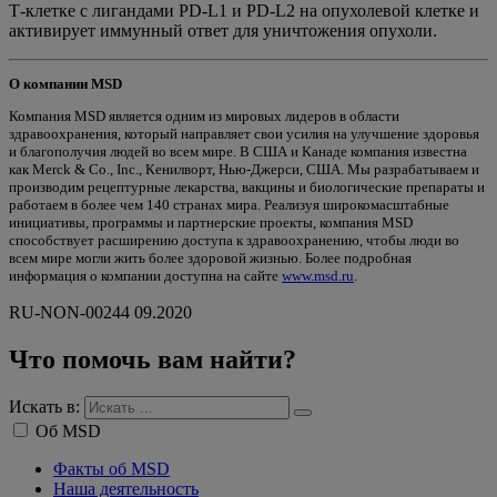
Т-клетке с лигандами PD-L1 и PD-L2 на опухолевой клетке и
активирует иммунный ответ для уничтожения опухоли.
О компании MSD
Компания MSD является одним из мировых лидеров в области
здравоохранения, который направляет свои усилия на улучшение здоровья
и благополучия людей во всем мире. В США и Канаде компания известна
как Merck & Co., Inc., Кенилворт, Нью-Джерси, США. Мы разрабатываем и
производим рецептурные лекарства, вакцины и биологические препараты и
работаем в более чем 140 странах мира. Реализуя широкомасштабные
инициативы, программы и партнерские проекты, компания MSD
способствует расширению доступа к здравоохранению, чтобы люди во
всем мире могли жить более здоровой жизнью. Более подробная
информация о компании доступна на сайте
www.msd.ru
.
RU-NON-00244 09.2020
Что помочь вам найти?
Искать в:
Об MSD
Факты об MSD
Наша деятельность