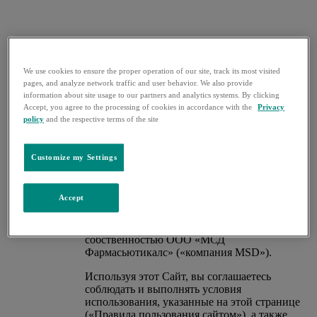
We use cookies to ensure the proper operation of our site, track its most visited
pages, and analyze network traffic and user behavior. We also provide
information about site usage to our partners and analytics systems. By clicking
Accept, you agree to the processing of cookies in accordance with the
Privacy
policy
and the respective terms of the site
О компании
>
Правила пользования сайтом
Customize my Settings
Правила пользования сайтом
Accept
Данный сайт («Сайт») является
собственностью ООО «МСД
Фармасьютикалс» («компания MSD»).
Используя этот Сайт, вы соглашаетесь
соблюдать и выполнять условия
использования, указанные на этой странице
(«Правила пользования сайтом»), а также