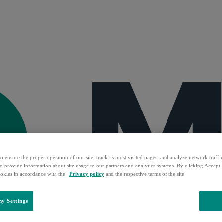
o ensure the proper operation of our site, track its most visited pages, and analyze network traffi
o provide information about site usage to our partners and analytics systems. By clicking Accept,
ookies in accordance with the
Privacy policy
and the respective terms of the site
y Settings