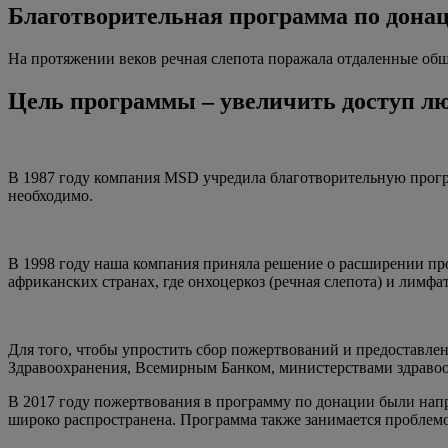
Благотворительная программа по донац
На протяжении веков речная слепота поражала отдаленные об
Цель программы – увеличить доступ л
В 1987 году компания MSD учредила благотворительную программ
необходимо.
В 1998 году наша компания приняла решение о расширении про
африканских странах, где онхоцеркоз (речная слепота) и лимф
Для того, чтобы упростить сбор пожертвований и предоставл
Здравоохранения, Всемирным Банком, министерствами здраво
В 2017 году пожертвования в программу по донации были напра
широко распространена. Программа также занимается проблемо