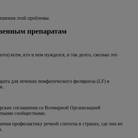
решения этой проблемы.
твенным препаратам
а) всем, кто в нем нуждался, и так долго, сколько это
рата для лечения лимфатического филяриоза (LF) в
и.
ерские соглашения со Всемирной Организацией
стными сообществами.
ючая профилактику речной слепоты в странах, где она не
.