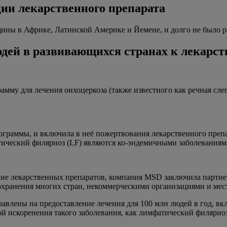
ии лекарственного препарата
щины в Африке, Латинской Америке и Йемене, и долго не было 
юдей в развивающихся странах к лекарс
у для лечения онхоцеркоза (также известного как речная слепот
граммы, и включила в неё пожертвования лекарственного препа
атический филяриоз (LF) являются ко-эндемичными заболеваниям
ение лекарственных препаратов, компания MSD заключила партн
охранения многих стран, некоммерческими организациями и ме
влены на предоставление лечения для 100 млн людей в год, вкл
й искоренения такого заболевания, как лимфатический филяриоз