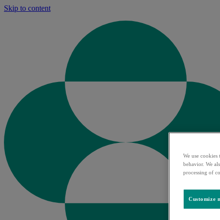
Skip to content
We use cookies t
behavior. We als
processing of c
Customize m