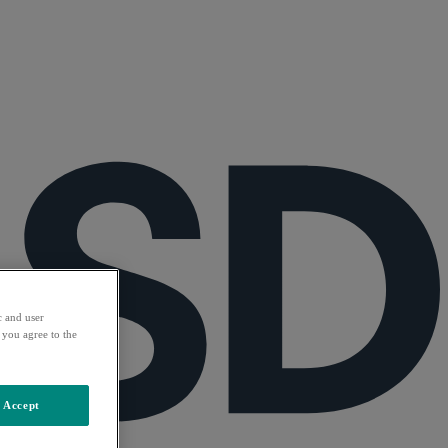
c and user
 you agree to the
Accept