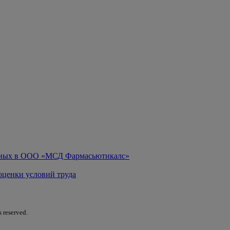
анных в ООО «МСД Фармасьютикалс»
оценки условий труда
s reserved.