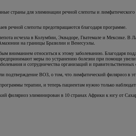
ичные страны для элиминации речной слепоты и лимфатического
чаев речной слепоты предотвращаются благодаря программе.
епота исчезла в Колумбии, Эквадоре, Гватемале и Мексике. В 
 Амазонии на границы Бразилии и Венесуэлы.
обым вниманием относиться к этому заболеванию. Благодаря по
предпринимают меры по устранению болезни при помощи увели
болевания и сотрудничества организаций и правительственных 
ли подтверждение ВОЗ, о том, что лимфатический филяриоз в э
рограммы терапии, и теперь пациентам нужно только наблюдать
ий филяриоз элиминирован в 10 странах Африки к югу от Сахары